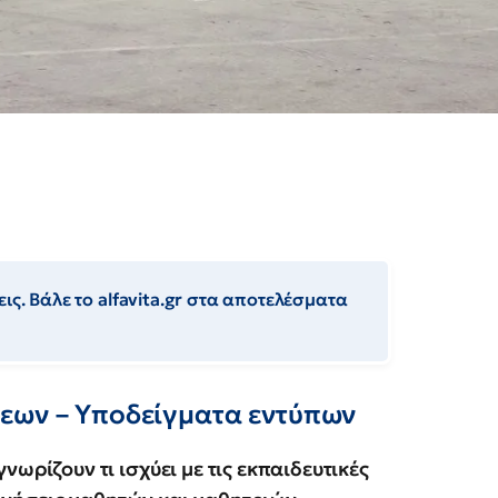
ις. Βάλε το alfavita.gr στα αποτελέσματα
εων – Yποδείγματα εντύπων
γνωρίζουν τι ισχύει με τις εκπαιδευτικές