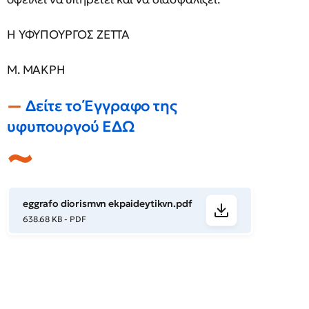
Η ΥΦΥΠΟΥΡΓΟΣ ZETTA
M. ΜΑΚΡΗ
Δείτε το Έγγραφο της
υφυπουργού ΕΔΩ
eggrafo diorismvn ekpaideytikvn.pdf
638.68 KB - PDF