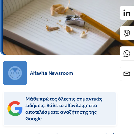
Alfavita Newsroom
Μάθε πρώτος όλες τις σημαντικές
ειδήσεις. Βάλε το alfavita.gr στα
αποτελέσματα αναζήτησης της
Google