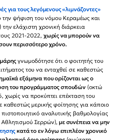
ές για τους λεγόμενους «λιμνάζοντες»
ό την ψήφιση του νόμου Κεραμέως και
 την ελάχιστη χρονική διάρκεια
τους 2021-2022,
χωρίς να μπορούν να
ίσουν περισσότερο χρόνο.
αμάρης
γνωμοδότησε ότι ο φοιτητής του
αιτήματος του να ενταχθεί σε καθεστώς
ημαϊκά εξάμηνα που ορίζονται ως ο
ρωση του προγράμματος σπουδών
(οκτώ
, χωρίς να προκύπτει επέκταση του
σε καθεστώς μερικής φοίτησης για κάποιο
4 πιστοποιητικό αναλυτικής βαθμολογίας
 Αθλητισμού Σερρών),
με συνέπεια να μην
ίτησης
κατά το εν λόγω επιπλέον χρονικό
ταληκτικό όριο φοίτησης
(ανώτατη