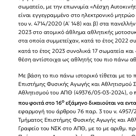
σωματείο, με την επωνυμία «Λέσχη Αυτοκινή
είναι εγγεγραμμένο στο ηλεκτρονικό μητρώο
του ν. 4714/2020 (Α΄ 148) και β) στα πανελλ
2023 στο ατομικό άθλημα αθλητικής μοτοσυκ
στα οποία συμμετείχαν, κατά το έτος 2022 συ
κατά το έτος 2023 συνολικά 17 σωματεία και 
θέση αντίστοιχα ως αθλητής του πιο πάνω α
Με βάση το πιο πάνω ιστορικό τίθεται με το
Επιστήμης Φυσικής Αγωγής και Αθλητισμού Σ
Αθλητισμού του ΑΠΘ (49376/05-03-2024), ο
ο
που φοιτά στο 16
εξάμηνο δικαιούται να εντ
εφαρμογή του άρθρου 76 παρ. 3 του ν. 4957/2
Τμήματος Επιστήμης Φυσικής Αγωγής και Αθ
Γραφείο του ΝΣΚ στο ΑΠΘ, με το με αριθμ. π