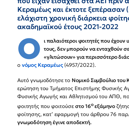
που είχαν εισαχθεί στα ΑΕΙ πριν
Κεραμέως και έκτοτε ξεπέρασαν 
ελάχιστη χρονική διάρκεια φοίτη
ακαδημαϊκού έτους 2021-2022
Ο
ι παλαιότεροι φοιτητές που έχουν
τους, δεν μπορούν να ενταχθούν σ
«γλιτώσουν» για περισσότερο διά
ο
νόμος Κεραμέως
(4957/2022).
Αυτό γνωμοδότησε το
Νομικό Συμβούλιο του 
ερώτηση του Τμήματος Επιστήμης Φυσικής Α
Φυσικής Αγωγής και Αθλητισμού του ΑΠΘ, πο
ο
φοιτητής που φοιτούσε
στο 16
εξάμηνο
ζήτη
φοίτησης, κατ’ εφαρμογή του άρθρου 76 παρ. 3
γνωμοδότηση έγινε αποδεκτή.