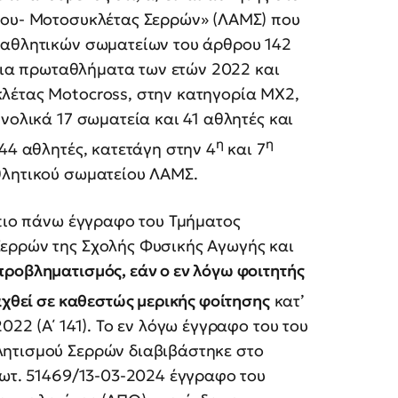
του- Μοτοσυκλέτας Σερρών» (ΛΑΜΣ) που
 αθλητικών σωματείων του άρθρου 142
ήνια πρωταθλήματα των ετών 2022 και
λέτας Motocross, στην κατηγορία MX2,
νολικά 17 σωματεία και 41 αθλητές και
η
η
44 αθλητές, κατετάγη στην 4
και 7
θλητικού σωματείου ΛΑΜΣ.
 πιο πάνω έγγραφο του Τμήματος
ερρών της Σχολής Φυσικής Αγωγής και
προβληματισμός, εάν ο εν λόγω φοιτητής
αχθεί σε καθεστώς μερικής φοίτησης
κατ’
022 (Α΄ 141). Το εν λόγω έγγραφο του του
λητισμού Σερρών διαβιβάστηκε στο
ρωτ. 51469/13-03-2024 έγγραφο του