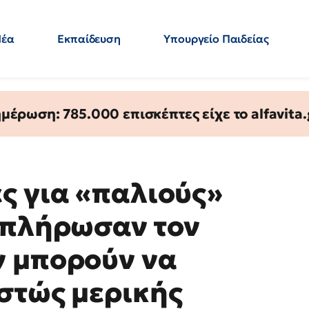
Νέα
Εκπαίδευση
Υπουργείο Παιδείας
 Εκπαιδευτικών
Μεταπτυχιακά
Πολιτική
Κόσμος
- Απαντήσεις
έρωση: 785.000 επισκέπτες είχε το alfavita.
ς για «παλιούς»
μπλήρωσαν τον
ν μπορούν να
στώς μερικής