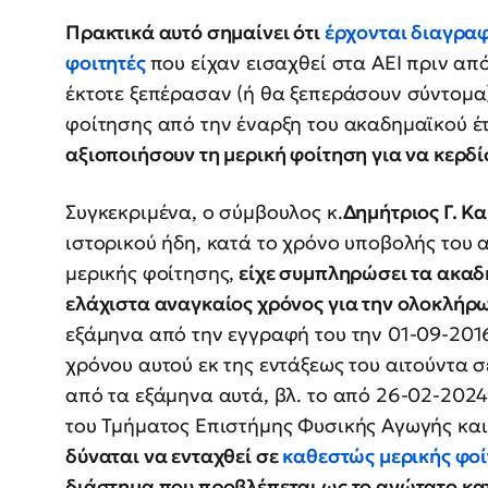
Πρακτικά αυτό σημαίνει ότι
έρχονται διαγραφ
φοιτητές
που είχαν εισαχθεί στα ΑΕΙ πριν απ
έκτοτε ξεπέρασαν (ή θα ξεπεράσουν σύντομα)
φοίτησης από την έναρξη του ακαδημαϊκού έ
αξιοποιήσουν τη μερική φοίτηση για να κερδ
Συγκεκριμένα, ο σύμβουλος κ.
Δημήτριος Γ. Κ
ιστορικού ήδη, κατά το χρόνο υποβολής του 
μερικής φοίτησης,
είχε συμπληρώσει τα ακαδ
ελάχιστα αναγκαίος χρόνος για την ολοκλή
εξάμηνα από την εγγραφή του την 01-09-2016
χρόνου αυτού εκ της εντάξεως του αιτούντα 
από τα εξάμηνα αυτά, βλ. το από 26-02-202
του Τμήματος Επιστήμης Φυσικής Αγωγής και
δύναται να ενταχθεί σε
καθεστώς μερικής φο
διάστημα που προβλέπεται ως το ανώτατο κα