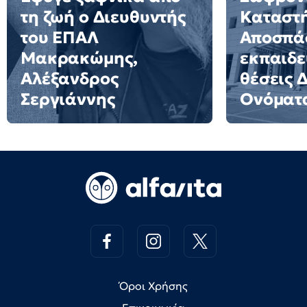
τη ζωή ο Διευθυντής
Καταστ
του ΕΠΑΛ
Αποσπά
Μακρακώμης,
εκπαιδε
Αλέξανδρος
θέσεις 
Σεργιάννης
Ονόματ
Όροι Χρήσης