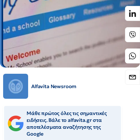
Alfavita Newsroom
Μάθε πρώτος όλες τις σημαντικές
ειδήσεις. Βάλε το alfavita.gr στα
αποτελέσματα αναζήτησης της
Google