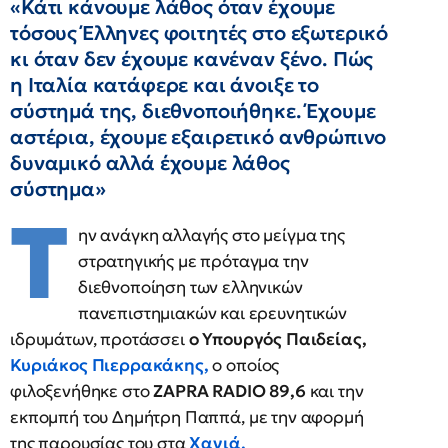
«Κάτι κάνουμε λάθος όταν έχουμε
τόσους Έλληνες φοιτητές στο εξωτερικό
κι όταν δεν έχουμε κανέναν ξένο. Πώς
η Ιταλία κατάφερε και άνοιξε το
σύστημά της, διεθνοποιήθηκε. Έχουμε
αστέρια, έχουμε εξαιρετικό ανθρώπινο
δυναμικό αλλά έχουμε λάθος
σύστημα»
Τ
ην ανάγκη αλλαγής στο μείγμα της
στρατηγικής με πρόταγμα την
διεθνοποίηση των ελληνικών
πανεπιστημιακών και ερευνητικών
ιδρυμάτων, προτάσσει
ο Υπουργός Παιδείας,
Κυριάκος Πιερρακάκης,
ο οποίος
φιλοξενήθηκε στο
ZAPRA RADIO 89,6
και την
εκπομπή του Δημήτρη Παππά, με την αφορμή
της παρουσίας του στα
Χανιά.