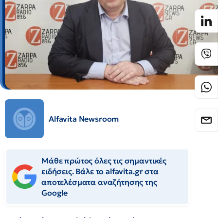
Alfavita Newsroom
Μάθε πρώτος όλες τις σημαντικές
ειδήσεις. Βάλε το alfavita.gr στα
αποτελέσματα αναζήτησης της
Google