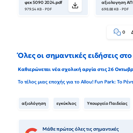
φεκ 5090 2024.pdf
αξιολογηση Α
979.54 KB - PDF
698.88 KB - PDF
0
Όλες οι σημαντικές ειδήσεις στο 
Καθιερώνεται νέα σχολική αργία στις 26 Οκτωβ
Το τέλος μιας εποχής για το Allou! Fun Park: Το Ρ
αξιολόγηση
εγκύκλιος
Υπουργείο Παιδείας
Μάθε πρώτος όλες τις σημαντικές