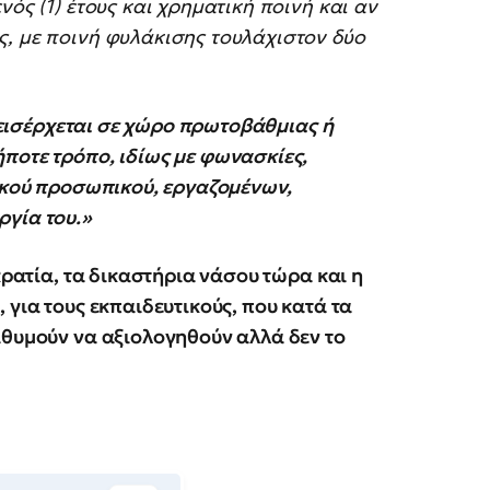
νός (1) έτους και χρηματική ποινή και αν
ς, με ποινή φυλάκισης τουλάχιστον δύο
ς εισέρχεται σε χώρο πρωτοβάθμιας ή
ποτε τρόπο, ιδίως με φωνασκίες,
τικού προσωπικού, εργαζομένων,
ργία του.»
κρατία, τα δικαστήρια νάσου τώρα και η
 για τους εκπαιδευτικούς, που κατά τα
ιθυμούν να αξιολογηθούν αλλά δεν το