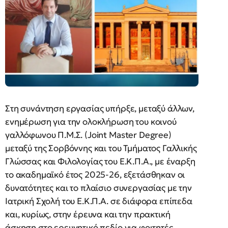
Στη συνάντηση εργασίας υπήρξε, μεταξύ άλλων,
ενημέρωση για την ολοκλήρωση του κοινού
γαλλόφωνου Π.Μ.Σ. (Joint Master Degree)
μεταξύ της Σορβόννης και του Τμήματος Γαλλικής
Γλώσσας και Φιλολογίας του Ε.Κ.Π.Α., με έναρξη
το ακαδημαϊκό έτος 2025-26, εξετάσθηκαν οι
δυνατότητες και το πλαίσιο συνεργασίας με την
Ιατρική Σχολή του Ε.Κ.Π.Α. σε διάφορα επίπεδα
και, κυρίως, στην έρευνα και την πρακτική
άσκηση στο ερευνητικό πεδίο για φοιτητές