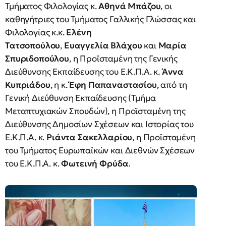
Τμήματος Φιλολογίας κ.
Αθηνά Μπάζου
, οι
καθηγήτριες του Τμήματος Γαλλικής Γλώσσας και
Φιλολογίας κ.κ.
Ελένη
Τατσοπούλου
,
Ευαγγελία Βλάχου
και
Μαρία
Σπυριδοπούλου
, η Προϊσταμένη της Γενικής
Διεύθυνσης Εκπαίδευσης του Ε.Κ.Π.Α. κ.
Άννα
Κυπριάδου
, η κ.
Έφη Παπαναστασίου
, από τη
Γενική Διεύθυνση Εκπαίδευσης (Τμήμα
Μεταπτυχιακών Σπουδών), η Προϊσταμένη της
Διεύθυνσης Δημοσίων Σχέσεων και Ιστορίας του
Ε.Κ.Π.Α. κ.
Ριάντα Σακελλαρίου
, η Προϊσταμένη
του Τμήματος Ευρωπαϊκών και Διεθνών Σχέσεων
του Ε.Κ.Π.Α. κ.
Φωτεινή Φρύδα
.