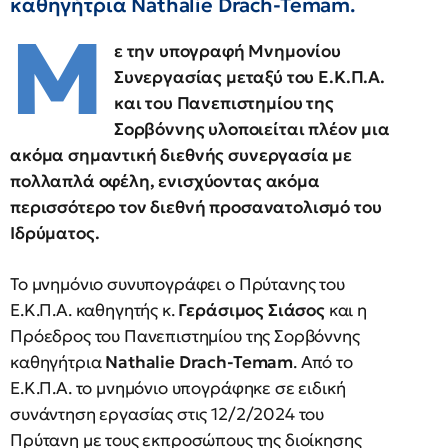
καθηγήτρια Nathalie Drach-Temam.
Μ
ε την υπογραφή Μνημονίου
Συνεργασίας μεταξύ του Ε.Κ.Π.Α.
και του Πανεπιστημίου της
Σορβόννης υλοποιείται πλέον μια
ακόμα σημαντική διεθνής συνεργασία με
πολλαπλά οφέλη, ενισχύοντας ακόμα
περισσότερο τον διεθνή προσανατολισμό του
Ιδρύματος.
Το μνημόνιο συνυπογράφει ο Πρύτανης του
Ε.Κ.Π.Α. καθηγητής κ.
Γεράσιμος Σιάσος
και η
Πρόεδρος του Πανεπιστημίου της Σορβόννης
καθηγήτρια
Nathalie Drach-Temam
. Από το
Ε.Κ.Π.Α. το μνημόνιο υπογράφηκε σε ειδική
συνάντηση εργασίας στις 12/2/2024 του
Πρύτανη με τους εκπροσώπους της διοίκησης