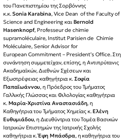
του Πανεπιστημίου της Σορβόννης
κ.κ.
Sonia Karabina
, Vice Dean of the Faculty of
Science and Engineering και
Bernold
Hasenknopf
, Professeur de chimie
supramoléculaire, Institut Parisien de Chimie
Moléculaire, Senior Advisor for
European Commitment – President’s Office. Στη
συνάντηση συμμετείχαν, επίσης, η Αντιπρύτανις
Ακαδημαϊκών, Διεθνών Σχέσεων και
Εξωστρέφειας καθηγήτρια κ.
Σοφία
Παπαϊωάννου
, η Πρόεδρος του Τμήματος
Γαλλικής Γλώσσας και Φιλολογίας καθηγήτρια
κ.
Μαρία-Χριστίνα Αναστασιάδη
, η
Καθηγήτρια του Τμήματος Χημείας κ.
Ελένη
Ευθυμιάδου
, η Διευθύντρια του Τομέα Βασικών
Ιατρικών Επιστημών της Ιατρικής Σχολής
καθηγήτρια κ.
Έφη Μπάσδρα
, η καθηγήτρια του