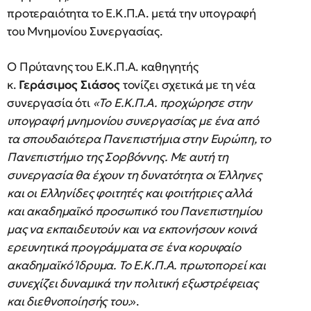
προτεραιότητα το Ε.Κ.Π.Α. μετά την υπογραφή
του Μνημονίου Συνεργασίας.
Ο Πρύτανης του Ε.Κ.Π.Α. καθηγητής
κ.
Γεράσιμος Σιάσος
τονίζει σχετικά με τη νέα
συνεργασία ότι
«To Ε.Κ.Π.Α. προχώρησε στην
υπογραφή μνημονίου συνεργασίας με ένα από
τα σπουδαιότερα Πανεπιστήμια στην Ευρώπη, το
Πανεπιστήμιο της Σορβόννης. Με αυτή τη
συνεργασία θα έχουν τη δυνατότητα οι Έλληνες
και οι Ελληνίδες φοιτητές και φοιτήτριες αλλά
και ακαδημαϊκό προσωπικό του Πανεπιστημίου
μας να εκπαιδευτούν και να εκπονήσουν κοινά
ερευνητικά προγράμματα σε ένα κορυφαίο
ακαδημαϊκό Ίδρυμα. Το Ε.Κ.Π.Α. πρωτοπορεί και
συνεχίζει δυναμικά την πολιτική εξωστρέφειας
και διεθνοποίησής του.
».