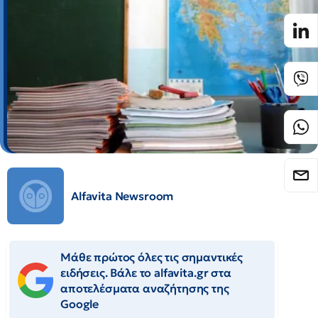
Alfavita Newsroom
Μάθε πρώτος όλες τις σημαντικές
ειδήσεις. Βάλε το alfavita.gr στα
αποτελέσματα αναζήτησης της
Google