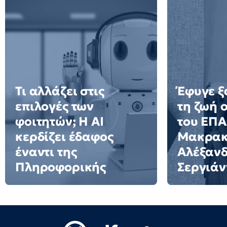
Τι αλλάζει στις
Έφυγε ξ
επιλογές των
τη ζωή 
φοιτητών; Η AI
του ΕΠ
κερδίζει έδαφος
Μακρακ
έναντι της
Αλέξαν
Πληροφορικής
Σεργιάν