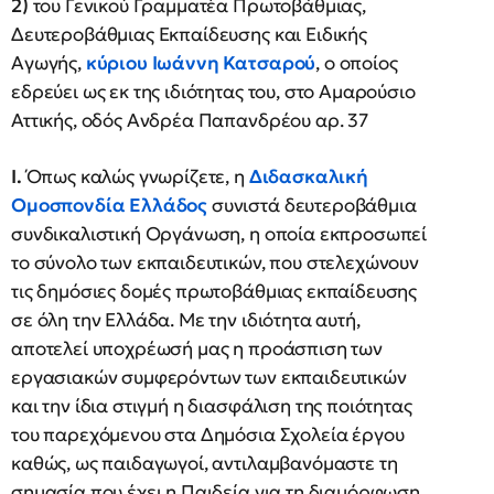
2)
του Γενικού Γραμματέα Πρωτοβάθμιας,
Δευτεροβάθμιας Εκπαίδευσης και Ειδικής
Αγωγής,
κύριου Ιωάννη Κατσαρού
, ο οποίος
εδρεύει ως εκ της ιδιότητας του, στο Αμαρούσιο
Αττικής, οδός Ανδρέα Παπανδρέου αρ. 37
Ι.
Όπως καλώς γνωρίζετε, η
Διδασκαλική
Ομοσπονδία Ελλάδος
συνιστά δευτεροβάθμια
συνδικαλιστική Οργάνωση, η οποία εκπροσωπεί
το σύνολο των εκπαιδευτικών, που στελεχώνουν
τις δημόσιες δομές πρωτοβάθμιας εκπαίδευσης
σε όλη την Ελλάδα. Με την ιδιότητα αυτή,
αποτελεί υποχρέωσή μας η προάσπιση των
εργασιακών συμφερόντων των εκπαιδευτικών
και την ίδια στιγμή η διασφάλιση της ποιότητας
του παρεχόμενου στα Δημόσια Σχολεία έργου
καθώς, ως παιδαγωγοί, αντιλαμβανόμαστε τη
σημασία που έχει η Παιδεία για τη διαμόρφωση