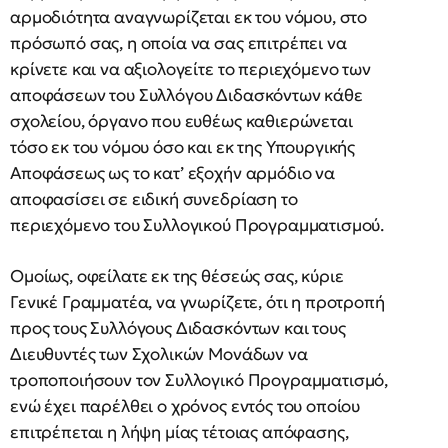
αρμοδιότητα αναγνωρίζεται εκ του νόμου, στο
πρόσωπό σας, η οποία να σας επιτρέπει να
κρίνετε και να αξιολογείτε το περιεχόμενο των
αποφάσεων του Συλλόγου Διδασκόντων κάθε
σχολείου, όργανο που ευθέως καθιερώνεται
τόσο εκ του νόμου όσο και εκ της Υπουργικής
Αποφάσεως ως το κατ’ εξοχήν αρμόδιο να
αποφασίσει σε ειδική συνεδρίαση το
περιεχόμενο του Συλλογικού Προγραμματισμού.
Ομοίως, οφείλατε εκ της θέσεώς σας, κύριε
Γενικέ Γραμματέα, να γνωρίζετε, ότι η προτροπή
προς τους Συλλόγους Διδασκόντων και τους
Διευθυντές των Σχολικών Μονάδων να
τροποποιήσουν τον Συλλογικό Προγραμματισμό,
ενώ έχει παρέλθει ο χρόνος εντός του οποίου
επιτρέπεται η λήψη μίας τέτοιας απόφασης,