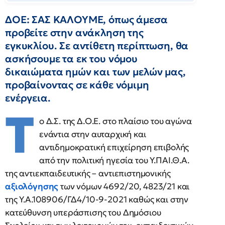
ΔΟΕ: ΣΑΣ ΚΑΛΟΥΜΕ, όπως άμεσα
προβείτε στην ανάκληση της
εγκυκλίου. Σε αντίθετη περίπτωση, θα
ασκήσουμε τα εκ του νόμου
δικαιώματα ημών και των μελών μας,
προβαίνοντας σε κάθε νόμιμη
ενέργεια.
Τ
ο Δ.Σ. της Δ.Ο.Ε. στο πλαίσιο του αγώνα
ενάντια στην αυταρχική και
αντιδημοκρατική επιχείρηση επιβολής
από την πολιτική ηγεσία του Υ.ΠΑΙ.Θ.Α.
της αντιεκπαιδευτικής – αντιεπιστημονικής
αξιολόγησης
των νόμων 4692/20, 4823/21 και
της Υ.Α.108906/ΓΔ4/10-9-2021 καθώς και στην
κατεύθυνση υπεράσπισης του Δημόσιου