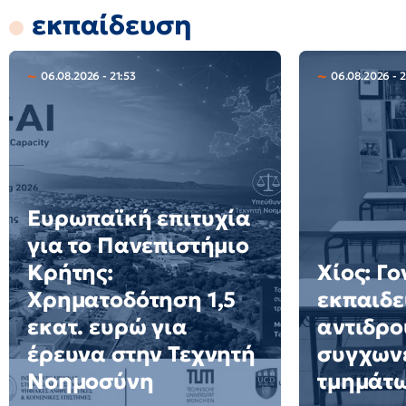
εκπαίδευση
06.08.2026 - 21:53
06.08.2026 - 
Ευρωπαϊκή επιτυχία
για το Πανεπιστήμιο
Κρήτης:
Χίος: Γο
Χρηματοδότηση 1,5
εκπαιδε
εκατ. ευρώ για
αντιδρο
έρευνα στην Τεχνητή
συγχων
Νοημοσύνη
τμημάτ