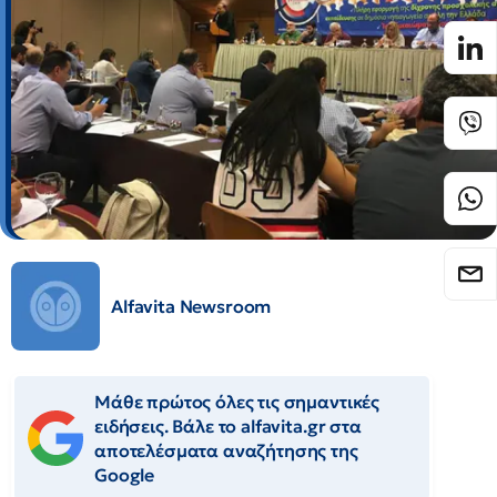
Alfavita Newsroom
Μάθε πρώτος όλες τις σημαντικές
ειδήσεις. Βάλε το alfavita.gr στα
αποτελέσματα αναζήτησης της
Google