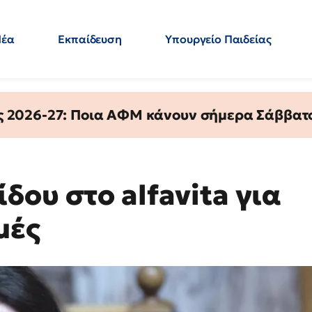
Νέα
Εκπαίδευση
Υπουργείο Παιδείας
 Εκπαιδευτικών
Μεταπτυχιακά
Πολιτική
Κόσμος
- Απαντήσεις
ς 2026-27: Ποια ΑΦΜ κάνουν σήμερα Σάββατο
ου στο alfavita για
μές