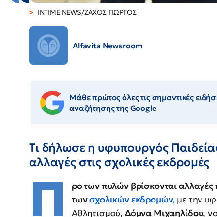
INTIME NEWS/ΖΑΧΟΣ ΓΙΩΡΓΟΣ
Alfavita Newsroom
Μάθε πρώτος όλες τις σημαντικές ειδήσε
αναζήτησης της Google
Τι δήλωσε η υφυπουργός Παιδείας
αλλαγές στις σχολικές εκδρομές
Π
ρο των πυλών βρίσκονται αλλαγές 
των
σχολικών εκδρομών,
με την υ
Αθλητισμού,
Δόμνα Μιχαηλίδου
, ν