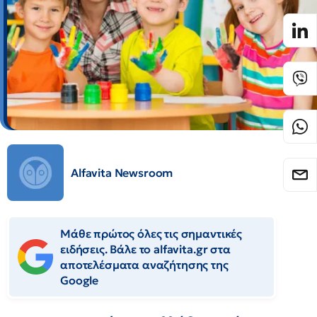
Alfavita Newsroom
Μάθε πρώτος όλες τις σημαντικές
ειδήσεις. Βάλε το alfavita.gr στα
αποτελέσματα αναζήτησης της
Google