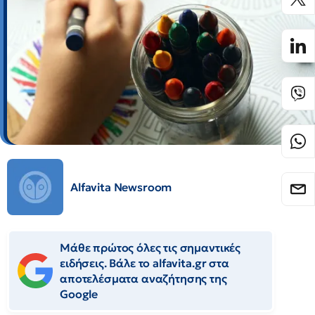
Alfavita Newsroom
Μάθε πρώτος όλες τις σημαντικές
ειδήσεις. Βάλε το alfavita.gr στα
αποτελέσματα αναζήτησης της
Google