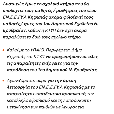
Δυστυχώς όμως το σχολικό κτήριο που θα
υποδεχτεί τους μαθητές / μαθήτριες του νέου
ΕΝ.Ε.Ε.ΓΥ.Λ Κηφισιάς ακόμα φιλοξενεί τους
μαθητές/ τριες του 1ου Δημοτικού Σχολείου Ν.
Ερυθραίας
, καθώς η ΚΤΥΠ δεν έχει ακόμα
παραδώσει το δικό τους σχολικό κτήριο.
Καλούμε το ΥΠΑΙΘ, Περιφέρεια, Δήμο
Κηφισιάς και ΚΤΥΠ
να προχωρήσουν σε όλες
τις απαραίτητες ενέργειες για την
παράδοση του 1ου δημοτικού Ν. Ερυθραίας
Αγωνιζόμαστε τώρα για
την άμεση
λειτουργία του ΕΝ.Ε.Ε.ΓΥ.Λ Κηφισιάς με το
απαραίτητο εκπαιδευτικό προσωπικό
, τον
κατάλληλο εξοπλισμό και την απρόσκοπτη
μετακίνηση των παιδιών με λεωφορεία.