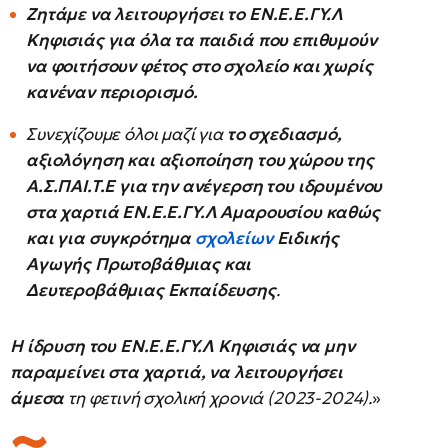
Ζητάμε να λειτουργήσει το ΕΝ.Ε.Ε.ΓΥ.Λ
Κηφισιάς για όλα τα παιδιά που επιθυμούν
να φοιτήσουν φέτος στο σχολείο και χωρίς
κανέναν περιορισμό.
Συνεχίζουμε όλοι μαζί για
το σχεδιασμό,
αξιολόγηση και αξιοποίηση του χώρου της
Α.Σ.ΠΑΙ.Τ.Ε για την ανέγερση του ιδρυμένου
στα χαρτιά ΕΝ.Ε.Ε.ΓΥ.Λ Αμαρουσίου καθώς
και για συγκρότημα
σχολείων
Ειδικής
Αγωγής Πρωτοβάθμιας και
Δευτεροβάθμιας Εκπαίδευσης
.
Η ίδρυση του ΕΝ.Ε.Ε.ΓΥ.Λ Κηφισιάς να μην
παραμείνει στα χαρτιά, να λειτουργήσει
άμεσα
τη φετινή σχολική χρονιά (2023-2024).
»