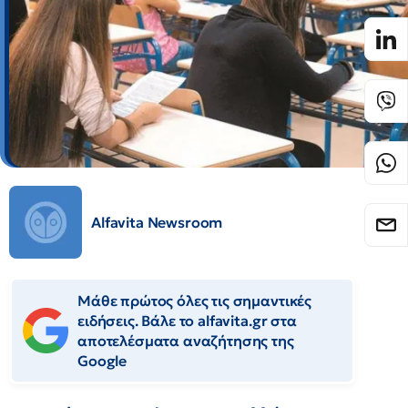
Alfavita Newsroom
Μάθε πρώτος όλες τις σημαντικές
ειδήσεις. Βάλε το alfavita.gr στα
αποτελέσματα αναζήτησης της
Google