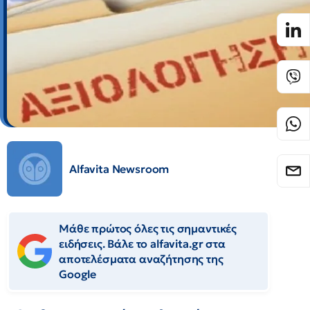
Alfavita Newsroom
Μάθε πρώτος όλες τις σημαντικές
ειδήσεις. Βάλε το alfavita.gr στα
αποτελέσματα αναζήτησης της
Google