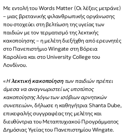
Με εντολή του Words Matter (Οι λέξεις μετράνε)
– μιας βρετανικής φιλανθρωπικής οργάνωσης
που στοχεύει στη βελτίωση της υγείας των
παιδιών με τον τερματισμό της λεκτικής
κακοποίησης – η μελέτη διεξήχθη από ερευνητές
στο Πανεπιστήμιο Wingate στη Βόρεια
Καρολίνα και στο University College του
Λονδίνου.
«
Η
λεκτική κακοποίηση
των παιδιών πρέπει
άμεσα να αναγνωριστεί ως υποτύπος
κακοποίησης λόγω των ισόβιων αρνητικών
συνεπειών
», δήλωσε η καθηγήτρια Shanta Dube,
επικεφαλής συγγραφέας της μελέτης και
διευθύντρια του Μεταπτυχιακού Προγράμματος
Δημόσιας Υγείας του Πανεπιστημίου Wingate.