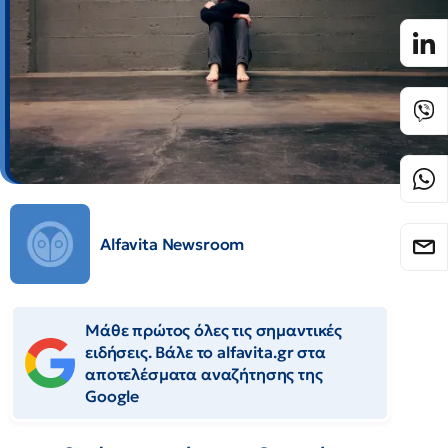
Alfavita Newsroom
Μάθε πρώτος όλες τις σημαντικές
ειδήσεις. Βάλε το alfavita.gr στα
αποτελέσματα αναζήτησης της
Google