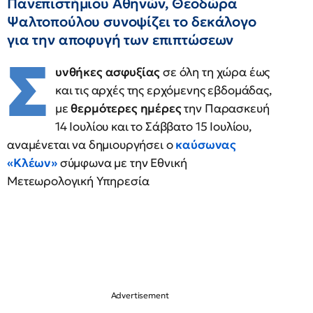
Πανεπιστήμιου Αθηνών, Θεοδώρα
Ψαλτοπούλου συνοψίζει το δεκάλογο
για την αποφυγή των επιπτώσεων
Σ
υνθήκες ασφυξίας
σε όλη τη χώρα έως
και τις αρχές της ερχόμενης εβδομάδας,
με
θερμότερες ημέρες
την Παρασκευή
14 Ιουλίου και το Σάββατο 15 Ιουλίου,
αναμένεται να δημιουργήσει ο
καύσωνας
«Κλέων»
σύμφωνα με την Εθνική
Μετεωρολογική Υπηρεσία