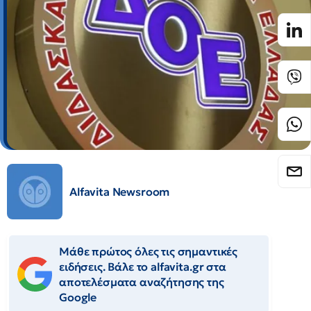
Alfavita Newsroom
Μάθε πρώτος όλες τις σημαντικές
ειδήσεις. Βάλε το alfavita.gr στα
αποτελέσματα αναζήτησης της
Google