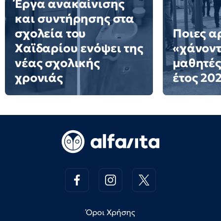
Έργα ανακαίνισης
και συντήρησης στα
σχολεία του
Ποιες α
Χαϊδαρίου ενόψει της
«χάνοντ
νέας σχολικής
μαθητές
χρονιάς
έτος 20
Όροι Χρήσης