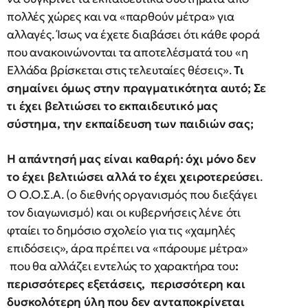
πολλές χώρες και να «παρθούν μέτρα» για
αλλαγές. Ίσως να έχετε διαβάσει ότι κάθε φορά
που ανακοινώνονται τα αποτελέσματά του «η
Ελλάδα βρίσκεται στις τελευταίες θέσεις».
Τι
σημαίνει όμως στην πραγματικότητα αυτό; Σε
τι έχει βελτιώσει το εκπαιδευτικό μας
σύστημα, την εκπαίδευση των παιδιών σας;
Η απάντησή μας είναι καθαρή: όχι μόνο δεν
το έχει βελτιώσει αλλά το έχει χειροτερεύσει
.
Ο Ο.Ο.Σ.Α. (ο διεθνής οργανισμός που διεξάγει
τον διαγωνισμό) και οι κυβερνήσεις λένε ότι
φταίει το δημόσιο σχολείο για τις «χαμηλές
επιδόσεις», άρα πρέπει να «πάρουμε μέτρα»
που θα αλλάζει εντελώς το χαρακτήρα του
:
περισσότερες εξετάσεις, περισσότερη και
δυσκολότερη ύλη που δεν ανταποκρίνεται