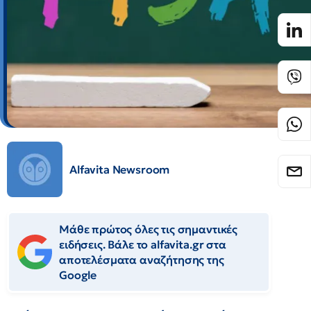
Alfavita Newsroom
Μάθε πρώτος όλες τις σημαντικές
ειδήσεις. Βάλε το alfavita.gr στα
αποτελέσματα αναζήτησης της
Google