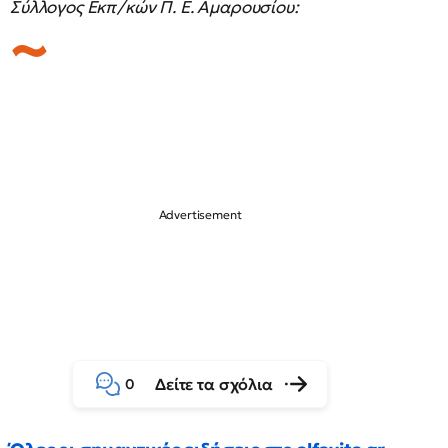
Σύλλογος Εκπ/κών Π. Ε. Αμαρουσίου:
Δείτε τα σχόλια
0