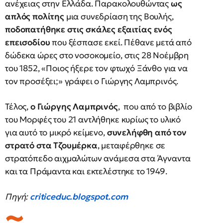
ανέχειας στην Ελλάδα. Παρακολουθώντας
ως
απλός πολίτης
μια συνεδρίαση της Βουλής,
ποδοπατήθηκε στις σκάλες εξαιτίας ενός
επεισοδίου
που ξέσπασε εκεί. Πέθανε μετά από
δώδεκα ώρες στο νοσοκομείο, στις 28 Νοέμβρη
του 1852, «Ποιος ήξερε τον φτωχό Ξάνθο για να
τον προσέξει;» γράφει ο Γιώργης Λαμπρινός.
Τέλος,
ο Γιώργης Λαμπρινός
, που από το βιβλίο
του Μορφές του 21 αντλήθηκε κυρίως το υλικό
για αυτό το μικρό κείμενο,
συνελήφθη από τον
στρατό στα Τζουμέρκα
, μεταφέρθηκε σε
στρατόπεδο αιχμαλώτων ανάμεσα στα Άγναντα
και τα Πράμαντα και εκτελέστηκε το 1949.
Πηγή:
criticeduc.blogspot.com