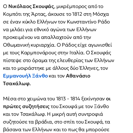
Ο
Νικόλαος Σκουφάς
, μικρέμπορος από το
Κομπότι της Άρτας, άκουσε το 1812 στη Μόσχα
σε έναν κύκλο Ελλήνων τον Κωνσταντίνο Ράδο
να μιλάει για εθνικό αγώνα των Ελλήνων
προκειμένου να απαλλαχτούν από την
Οθωμανική κυριαρχία. Ο Ράδος είχε αγωνισθεί
με τους Καρμπονάρους στην Ιταλία. Ο Σκουφάς
πίστεψε στο όραμα της ελευθερίας των Ελλήνων
και το μοιράστηκε με άλλους δύο Έλληνες, τον
Εμμανουήλ Ξάνθο
και τον
Αθανάσιο
Τσακάλωφ.
Μέσα στο χειμώνα του 1813 - 1814 ξεκίνησαν
οι
πρώτες συζητήσεις
του Σκουφά με τον Ξάνθο
και τον Τσακάλωφ. Η μικρή αυτή συντροφιά
συζητούσε τα βράδια, στο σπίτι του Σκουφά, τα
βάσανα των Ελλήνων και το πως θα μπορούσε