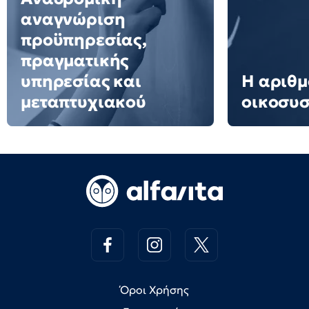
αναγνώριση
προϋπηρεσίας,
πραγματικής
υπηρεσίας και
Η αριθμ
μεταπτυχιακού
οικοσυ
Όροι Χρήσης