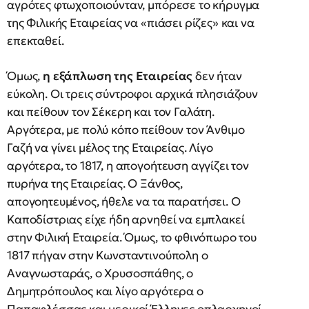
αγρότες φτωχοποιούνταν, μπόρεσε το κήρυγμα
της Φιλικής Εταιρείας να «πιάσει ρίζες» και να
επεκταθεί.
Όμως,
η εξάπλωση της Εταιρείας
δεν ήταν
εύκολη. Οι τρεις σύντροφοι αρχικά πλησιάζουν
και πείθουν τον Σέκερη και τον Γαλάτη.
Αργότερα, με πολύ κόπο πείθουν τον Άνθιμο
Γαζή να γίνει μέλος της Εταιρείας. Λίγο
αργότερα, το 1817, η απογοήτευση αγγίζει τον
πυρήνα της Εταιρείας. Ο Ξάνθος,
απογοητευμένος, ήθελε να τα παρατήσει. Ο
Καποδίστριας είχε ήδη αρνηθεί να εμπλακεί
στην Φιλική Εταιρεία. Όμως, το φθινόπωρο του
1817 πήγαν στην Κωνσταντινούπολη ο
Αναγνωσταράς, ο Χρυσοσπάθης, ο
Δημητρόπουλος και λίγο αργότερα ο