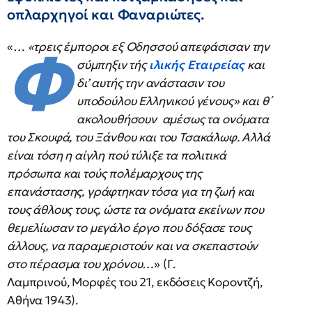
οπλαρχηγοί και Φαναριώτες.
«
… «τρεις έμποροι εξ Οδησσού απεφάσισαν την
Φ
σύμπηξιν τής
ιλικής Εταιρείας
και
δι’ αυτής την ανάστασιν του
υποδούλου Ελληνικού γένους» και θ΄
ακολουθήσουν αμέσως τα ονόματα
του Σκουφά, του Ξάνθου και του Τσακάλωφ. Αλλά
είναι τόση η αίγλη πού τύλιξε τα πολιτικά
πρόσωπα και τούς πολέμαρχους της
επανάστασης, γράφτηκαν τόσα για τη ζωή και
τους άθλους τους, ώστε τα ονόματα εκείνων που
θεμελίωσαν το μεγάλο έργο που δόξασε τους
άλλους, να παραμεριστούν και να σκεπαστούν
στο πέρασμα του χρόνου…
» (Γ.
Λαμπρινού, Μορφές του 21, εκδόσεις Κοροντζή,
Αθήνα 1943).