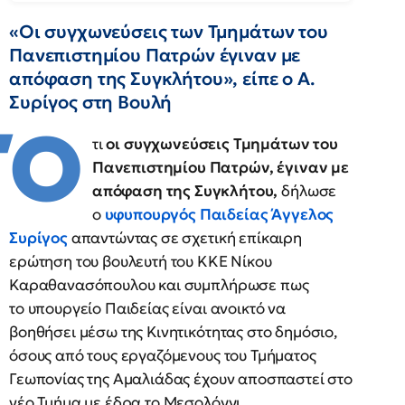
«Οι συγχωνεύσεις των Τμημάτων του
Πανεπιστημίου Πατρών έγιναν με
απόφαση της Συγκλήτου», είπε ο Α.
Συρίγος στη Βουλή
Ό
τι
οι συγχωνεύσεις Τμημάτων του
Πανεπιστημίου Πατρών, έγιναν με
απόφαση της Συγκλήτου,
δήλωσε
ο
υφυπουργός Παιδείας
Άγγελος
Συρίγος
απαντώντας σε σχετική επίκαιρη
ερώτηση του βουλευτή του ΚΚΕ Νίκου
Καραθανασόπουλου και συμπλήρωσε πως
το υπουργείο Παιδείας είναι ανοικτό να
βοηθήσει μέσω της Κινητικότητας στο δημόσιο,
όσους από τους εργαζόμενους του Τμήματος
Γεωπονίας της Αμαλιάδας έχουν αποσπαστεί στο
νέο Τμήμα με έδρα το Μεσολόγγι.