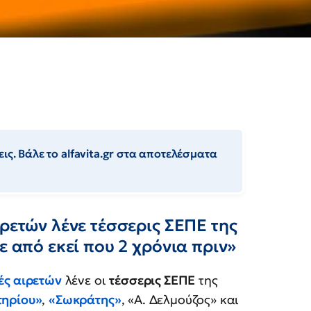
ις. Βάλε το alfavita.gr στα αποτελέσματα
ιρετών λένε τέσσερις ΣΕΠΕ της
ε από εκεί που 2 χρόνια πριν»
ές αιρετών
λένε οι
τέσσερις ΣΕΠΕ
της
τηρίου»
,
«Σωκράτης»
, «Α. Δελμούζος» και