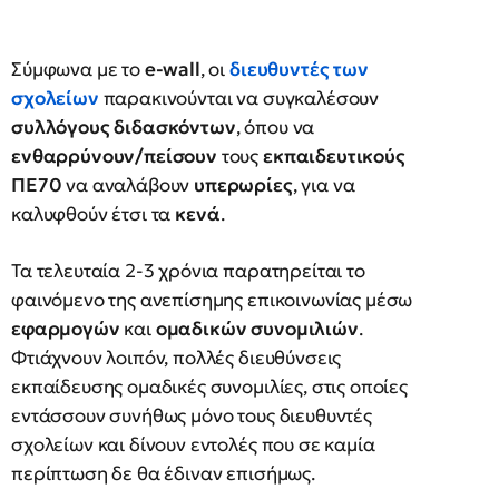
Σύμφωνα με το
e-wall
, οι
διευθυντές
των
σχολείων
παρακινούνται να συγκαλέσουν
συλλόγους διδασκόντων
, όπου να
ενθαρρύνουν/πείσουν
τους
εκπαιδευτικούς
ΠΕ70
να αναλάβουν
υπερωρίες
, για να
καλυφθούν έτσι τα
κενά
.
Τα τελευταία 2-3 χρόνια παρατηρείται το
φαινόμενο της ανεπίσημης επικοινωνίας μέσω
εφαρμογών
και
ομαδικών συνομιλιών
.
Φτιάχνουν λοιπόν, πολλές διευθύνσεις
εκπαίδευσης ομαδικές συνομιλίες, στις οποίες
εντάσσουν συνήθως μόνο τους διευθυντές
σχολείων και δίνουν εντολές που σε καμία
περίπτωση δε θα έδιναν επισήμως.