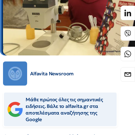
Alfavita Newsroom
Μάθε πρώτος όλες τις σημαντικές
ειδήσεις. Βάλε το alfavita.gr στα
αποτελέσματα αναζήτησης της
Google