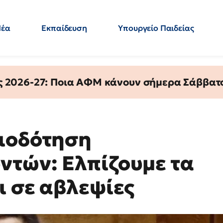
Νέα
Εκπαίδευση
Υπουργείο Παιδείας
 Εκπαιδευτικών
Μεταπτυχιακά
Πολιτική
Κόσμος
- Απαντήσεις
ς 2026-27: Ποια ΑΦΜ κάνουν σήμερα Σάββατο
ριοδότηση
ντών: Ελπίζουμε τα
ι σε αβλεψίες