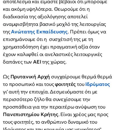
αποτέλεσμα και είμαστε βέβαιοι ότι μπορούμε
και ακόμη υψηλότερα. Θεωρούμε ότι η
διαδικασία της αξιολόγησης αποτελεί
αναμφισβήτητα βασικό μοχλό της λειτουργίας
της
Ανώτατης Εκπαίδευσης
. Πρέπει όμως να
επισημάνουμε ότι η συσχέτισή της με τη
χρηματοδότηση έχει πραγματική αξία όταν
έχουν καλυφθεί οι ανελαστικές λειτουργικές
δαπάνες των
ΑΕΙ
της χώρας.
Ως
Πρυτανική Αρχή
συγχαίρουμε θερμά θερμά
το προσωπικό και τους
φοιτητές
του
Ιδρύματος
γι’ αυτή την επιτυχία. Δεσμευόμαστε ότι με
περισσότερο ζήλο θα συνεχίσουμε την
προσπάθεια για την περαιτέρω ανύψωση του
Πανεπιστημίου Κρήτης
. Είναι χρέος μας προς
τους φοιτητές, το ανθρώπινο δυναμικό του
Ιδρύματος και την κοινωνία μας γενικότερα".