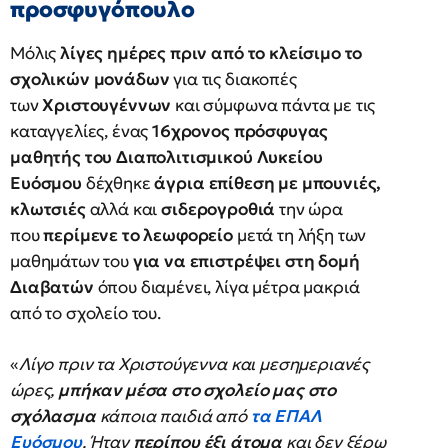
προσφυγόπουλο
Μόλις
λίγες ημέρες πριν από το κλείσιμο το
σχολικών μονάδων
για τις διακοπές
των
Χριστουγέννων
και σύμφωνα πάντα με τις
καταγγελίες, ένας
16χρονος πρόσφυγας
μαθητής του Διαπολιτισμικού Λυκείου
Ευόσμου
δέχθηκε
άγρια επίθεση με μπουνιές,
κλωτσιές
αλλά και
σιδερογροθιά
την ώρα
που
περίμενε το λεωφορείο
μετά τη λήξη των
μαθημάτων του
για να επιστρέψει στη δομή
Διαβατών
όπου διαμένει, λίγα μέτρα μακριά
από το σχολείο του.
«
Λίγο πριν τα Χριστούγεννα και μεσημεριανές
ώρες,
μπήκαν μέσα στο σχολείο μας στο
σχόλασμα
κάποια παιδιά από
τα ΕΠΑΛ
Ευόσμου
. Ήταν
περίπου έξι άτομα
και δεν ξέρω