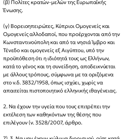
(β) Πολίτες κρατών-μελών της Ευρωπαϊκής
Ένωσης.
(γ) Βορειοηπειρώτες, Κύπριοι Ομογενείς και
Ομογενείς αλλοδαποί, που προέρχονται από την
Κωνσταντινούπολη και από τα νησιά Ίμβρο και
Τένεδο και ομογενείς εξ Αιγύπτου, υπό την
προϋπόθεση ότι η ιδιότητά τους ως Ελλήνων,
κατά το γένος και τη συνείδηση, αποδεικνύεται
με άλλους τρόπους, σύμφωνα με τα οριζόμενα
στο ν.δ. 3832/1958, όπως ισχύει, χωρίς να
απαιτείται πιστοποιητικό ελληνικής ιθαγένειας.
2. Να έχουν την υγεία που τους επιτρέπει την
εκτέλεση των καθηκόντων της θέσης που
επιλέγουν (ν. 3528/2007, άρθρο.
7). 3. Να μην έχουν κώλυμα διορισμού, ούτε κατά