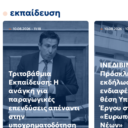
εκπαίδευση
10.08.2026 - 11:18
10.08.2026 - 1
ΙΝΕΔΙΒΙ
Τριτοβάθμια
Πρόσκλ
Εκπαίδευση: Η
εκδήλω
ανάγκη για
ενδιαφέ
παραγωγικές
θέση Υ
επενδύσεις απέναντι
Έργου σ
στην
«Ευρωπ
υποχρηματοδότηση
Νέων»