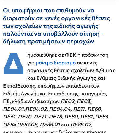
Οι υποψήφιοι που επιθυμούν να
διοριστούν σε κενές οργανικές θέσεις
των σχολείων της ειδικής αγωγής
καλούνται να υποβάλλουν αίτηση -
δήλωση προτιμήσεων περιοχών
Δ
ημοσιεύθηκε σε
ΦΕΚ
η πρόσκληση
για
μόνιμο διορισμό
σε κενές
οργανικές θέσεις σχολείων Α/θμιας
και Β/θμιας Ειδικής Αγωγής και
Εκπαίδευσης,
υποψήφιων εκπαιδευτικών
Ειδικής Αγωγής και Εκπαίδευσης, κατηγορίας
ΠΕ, κλάδων/ειδικοτήτων
ΠΕ02, ΠΕ03,
ΠΕ04.01,ΠΕ04.02, ΠΕ04.04, ΠΕ11, ΠΕ60,
ΠΕ61, ΠΕ70, ΠΕ71, ΠΕ78, ΠΕ80, ΠΕ81, ΠΕ83,
ΠΕ84 ΠΕ87.08, ΠΕ88.01 και ΠΕ88.02
,
εγγεγραμμένων στους αξιολογικούς
πίνακες