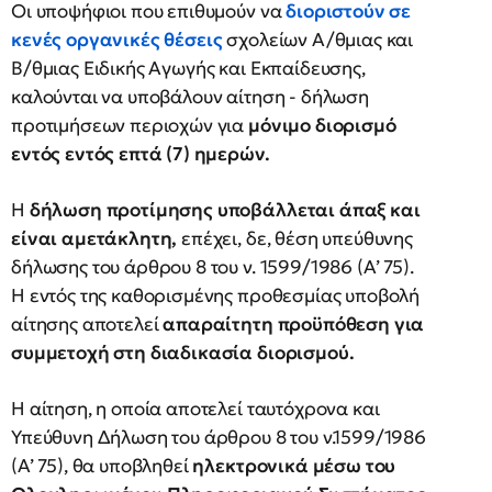
Οι υποψήφιοι που επιθυμούν να
διοριστούν σε
κενές οργανικές θέσεις
σχολείων Α/θμιας και
Β/θμιας Ειδικής Αγωγής και Εκπαίδευσης,
καλούνται να υποβάλουν αίτηση - δήλωση
προτιμήσεων περιοχών για
μόνιμο διορισμό
εντός εντός επτά (7) ημερών.
Η
δήλωση προτίμησης υποβάλλεται άπαξ και
είναι αμετάκλητη,
επέχει, δε, θέση υπεύθυνης
δήλωσης του άρθρου 8 του ν. 1599/1986 (Α’ 75).
Η εντός της καθορισμένης προθεσμίας υποβολή
αίτησης αποτελεί
απαραίτητη προϋπόθεση για
συμμετοχή στη διαδικασία διορισμού.
Η αίτηση, η οποία αποτελεί ταυτόχρονα και
Υπεύθυνη Δήλωση του άρθρου 8 του ν.1599/1986
(Α’ 75), θα υποβληθεί
ηλεκτρονικά μέσω του