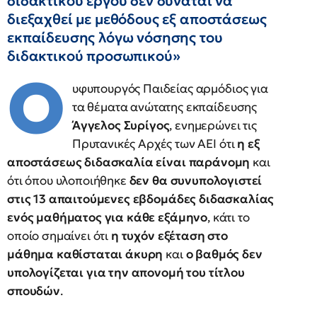
διδακτικού έργου δεν δύναται να
διεξαχθεί με μεθόδους εξ αποστάσεως
εκπαίδευσης λόγω νόσησης του
διδακτικού προσωπικού»
Ο
υφυπουργός Παιδείας αρμόδιος για
τα θέματα ανώτατης εκπαίδευσης
Άγγελος Συρίγος
, ενημερώνει τις
Πρυτανικές Αρχές των ΑΕΙ ότι
η εξ
αποστάσεως διδασκαλία είναι παράνομη
και
ότι όπου υλοποιήθηκε
δεν θα συνυπολογιστεί
στις 13 απαιτούμενες εβδομάδες διδασκαλίας
ενός μαθήματος για κάθε εξάμηνο
, κάτι το
οποίο σημαίνει ότι
η τυχόν εξέταση στο
μάθημα καθίσταται άκυρη
και
ο βαθμός δεν
υπολογίζεται για την απονομή του τίτλου
σπουδών
.