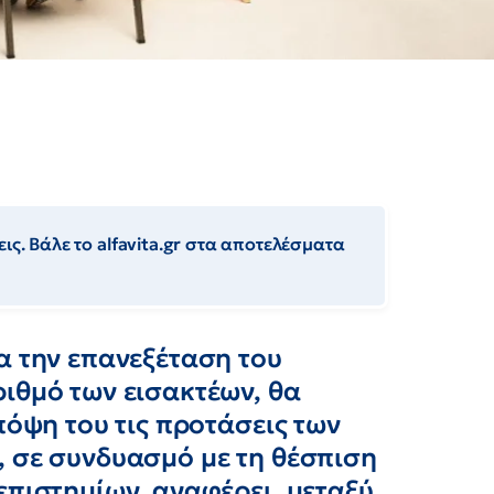
ις. Βάλε το alfavita.gr στα αποτελέσματα
α την επανεξέταση του
ιθμό των εισακτέων, θα
πόψη του τις προτάσεις των
, σε συνδυασμό με τη θέσπιση
επιστημίων, αναφέρει, μεταξύ