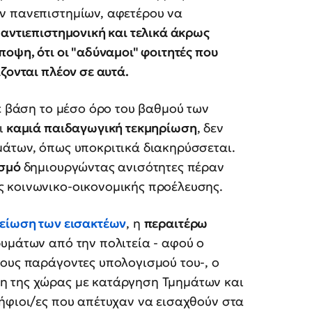
ν πανεπιστημίων, αφετέρου να
αντιεπιστημονική και τελικά άκρως
οψη, ότι οι "αδύναμοι" φοιτητές που
ζονται πλέον σε αυτά.
με βάση το μέσο όρο του βαθμού των
ι
καμιά παιδαγωγική τεκμηρίωση
, δεν
μάτων, όπως υποκριτικά διακηρύσσεται.
ισμό
δημιουργώντας ανισότητες πέραν
 κοινωνικο-οικονομικής προέλευσης.
είωση των εισακτέων
, η
περαιτέρω
υμάτων από την πολιτεία - αφού ο
τους παράγοντες υπολογισμού του-, ο
η της χώρας με κατάργηση Τμημάτων και
ήφιοι/ες που απέτυχαν να εισαχθούν στα