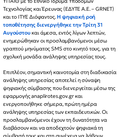
ΥΠΑΙΘ με το Εθνικό Ίδρυμα Υποδομών
Τεχνολογίας και Έρευνας (ΕΔΥΤΕ Α.Ε. – GRNET)
και το ΙΤΥΕ Διόφαντος.
Η ψηφιακή ροή
τοποθέτησης διενεργήθηκε την Τρίτη 31
Αυγούστου
και άμεσα, εντός λίγων λεπτών,
ενημερώθηκαν οι προσλαμβανόμενοι μέσω
γραπτού μηνύματος SMS στο κινητό τους, για τη
σχολική μονάδα ανάληψης υπηρεσίας τους.
Επιπλέον, σημαντική καινοτομία στη διαδικασία
ανάληψης υπηρεσίας αποτελεί η σύναψη
ψηφιακής σύμβασης που διενεργείται μέσω της
εφαρμογής anaplirotes.gov.gr και
ενεργοποιήθηκε σήμερα, πρώτη ημέρα
ανάληψης υπηρεσίας των εκπαιδευτικών. Οι
προσλαμβανόμενοι έχουν τη δυνατότητα να
διαβάσουν και να αποδεχτούν ψηφιακά τη
σύμβασή τους και στη συνέχεια να λάβουν