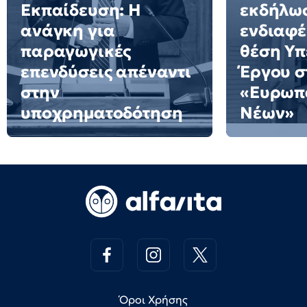
Εκπαίδευση: Η
εκδήλω
ανάγκη για
ενδιαφέ
παραγωγικές
θέση Υ
επενδύσεις απέναντι
Έργου σ
στην
«Ευρωπ
υποχρηματοδότηση
Νέων»
Όροι Χρήσης