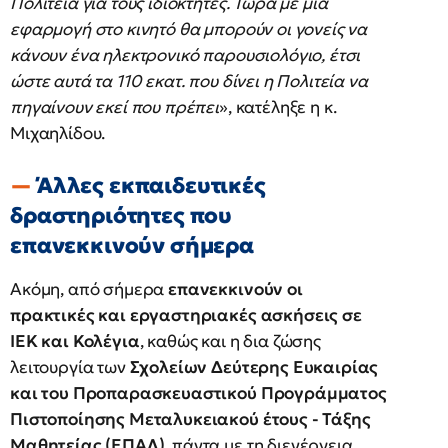
Πολιτεία για τους ιδιοκτήτες. Τώρα με μια
εφαρμογή στο κινητό θα μπορούν οι γονείς να
κάνουν ένα ηλεκτρονικό παρουσιολόγιο, έτσι
ώστε αυτά τα 110 εκατ. που δίνει η Πολιτεία να
πηγαίνουν εκεί που πρέπει
», κατέληξε η κ.
Μιχαηλίδου.
Άλλες εκπαιδευτικές
δραστηριότητες που
επανεκκινούν σήμερα
Ακόμη, από σήμερα
επανεκκινούν οι
πρακτικές και εργαστηριακές ασκήσεις σε
ΙΕΚ και Κολέγια
, καθώς και η δια ζώσης
λειτουργία των
Σχολείων Δεύτερης Ευκαιρίας
και του Προπαρασκευαστικού Προγράμματος
Πιστοποίησης Μεταλυκειακού έτους - Τάξης
Μαθητείας (ΕΠΑΛ)
, πάντα με τη διενέργεια