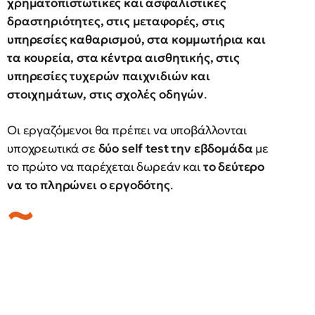
χρηματοπιστωτικές και ασφαλιστικές
δραστηριότητες, στις μεταφορές, στις
υπηρεσίες καθαρισμού, στα κομμωτήρια και
τα κουρεία, στα κέντρα αισθητικής, στις
υπηρεσίες τυχερών παιχνιδιών και
στοιχημάτων, στις σχολές οδηγών
.
Οι εργαζόμενοι θα πρέπει να υποβάλλονται
υποχρεωτικά σε
δύο self test την εβδομάδα
με
το πρώτο να παρέχεται δωρεάν και
το δεύτερο
να το πληρώνει ο εργοδότης
.