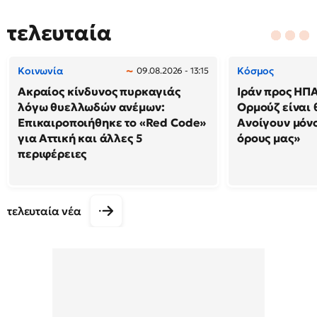
τελευταία
Κοινωνία
Κόσμος
09.08.2026 - 13:15
Ακραίος κίνδυνος πυρκαγιάς
Ιράν προς ΗΠΑ
λόγω θυελλωδών ανέμων:
Ορμούζ είναι 
Επικαιροποιήθηκε το «Red Code»
Ανοίγουν μόνο
για Αττική και άλλες 5
όρους μας»
περιφέρειες
τελευταία νέα