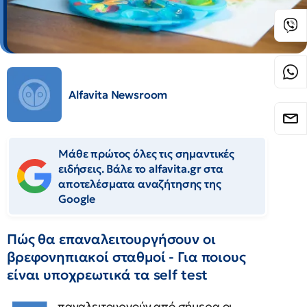
Alfavita Newsroom
Μάθε πρώτος όλες τις σημαντικές
ειδήσεις. Βάλε το alfavita.gr στα
αποτελέσματα αναζήτησης της
Google
Πώς θα επαναλειτουργήσουν οι
βρεφονηπιακοί σταθμοί - Για ποιους
είναι υποχρεωτικά τα self test
παναλειτουργούν από σήμερα οι