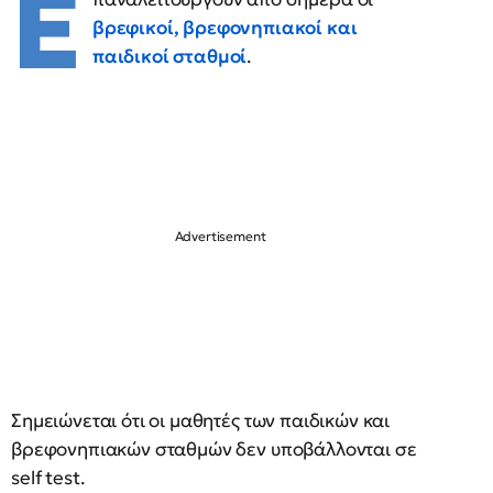
Ε
βρεφικοί, βρεφονηπιακοί και
παιδικοί σταθμοί
.
Σημειώνεται ότι οι μαθητές των παιδικών και
βρεφονηπιακών σταθμών δεν υποβάλλονται σε
self test.