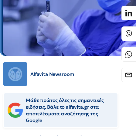
Alfavita Newsroom
Μάθε πρώτος όλες τις σημαντικές
ειδήσεις. Βάλε το alfavita.gr στα
αποτελέσματα αναζήτησης της
Google