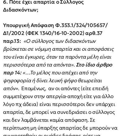
6. Πότε έχει απαρτία ο Σύλλογος
Διδασκόντων;
Υπουργική Απόφαση Φ.353.1/324/105657/
Δ1/2002 (ΦΕΚ 1340/16-10-2002) αρθ.37
παρ.13:
«Ο σύλλογος των διδασκόντων
βρίσκεται σε νόμιμη απαρτία και οι αποφάσεις
του είναι έγκυρες, όταν τα παρόντα μέλη είναι
περισσότερα από τα απόντα».
Στο ίδιο άρθρο
παρ 14:
«…Το μέλος που απέχει από την
ψηφοφορία ή δίνει λευκή ψήφο θεωρείται
απόν».
Επομένως, αν οι απόντες (είτε επειδή
συμμετέχουν στην απεργία-αποχή είτε για άλλο
λόγο πχ άδεια) είναι περισσότεροι δεν υπάρχει
απαρτία, δε μπορεί να συνεδριάσει ο σύλλογος
και δεν λαμβάνεται καμία απόφαση. Σε
περίπτωση μη ύπαρξης απαρτίας δε μπορούν να
συγκροτηθούν οι ομάδες δράσης, ούτε να