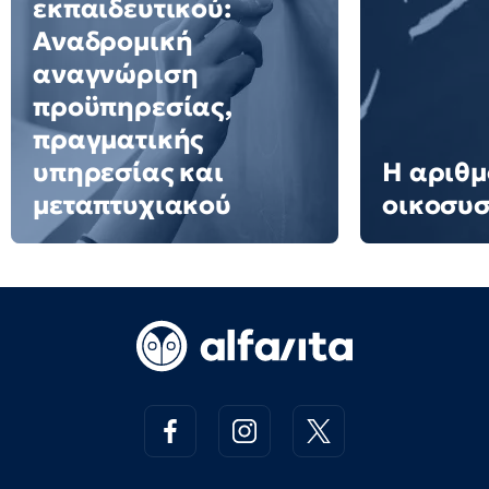
εκπαιδευτικού:
Αναδρομική
αναγνώριση
προϋπηρεσίας,
πραγματικής
υπηρεσίας και
Η αριθμ
μεταπτυχιακού
οικοσυ