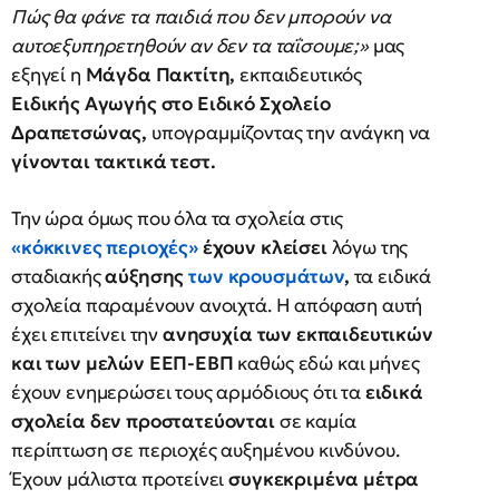
Πώς θα φάνε τα παιδιά που δεν μπορούν να
αυτοεξυπηρετηθούν αν δεν τα ταΐσουμε;
»
μας
εξηγεί η
Μάγδα Πακτίτη,
εκπαιδευτικός
Ειδικής Αγωγής στο Ειδικό Σχολείο
Δραπετσώνας,
υπογραμμίζοντας την ανάγκη να
γίνονται τακτικά τεστ.
Την ώρα όμως που όλα τα σχολεία στις
«
κόκκινες περιοχές
»
έχουν κλείσει
λόγω της
σταδιακής
αύξησης
των κρουσμάτων
,
τα ειδικά
σχολεία παραμένουν ανοιχτά. Η απόφαση αυτή
έχει επιτείνει την
ανησυχία των εκπαιδευτικών
και των μελών ΕΕΠ-ΕΒΠ
καθώς εδώ και μήνες
έχουν ενημερώσει τους αρμόδιους ότι τα
ειδικά
σχολεία δεν προστατεύονται
σε καμία
περίπτωση σε περιοχές αυξημένου κινδύνου.
Έχουν μάλιστα προτείνει
συγκεκριμένα μέτρα