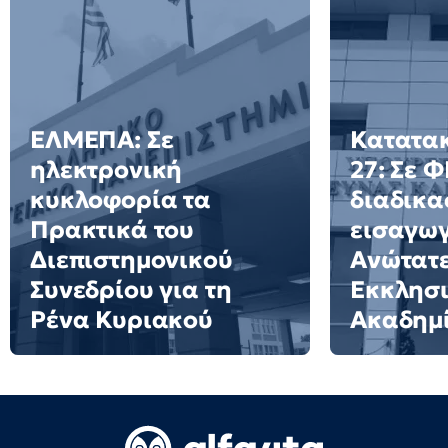
ΕΛΜΕΠΑ: Σε
Κατατακ
ηλεκτρονική
27: Σε 
κυκλοφορία τα
διαδικα
Πρακτικά του
εισαγωγ
Διεπιστημονικού
Ανώτατ
Συνεδρίου για τη
Εκκλησι
Ρένα Κυριακού
Ακαδημ