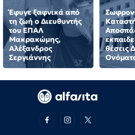
Έφυγε ξαφνικά από
Σωφρον
τη ζωή ο Διευθυντής
Καταστ
του ΕΠΑΛ
Αποσπά
Μακρακώμης,
εκπαιδε
Αλέξανδρος
θέσεις 
Σεργιάννης
Ονόματ