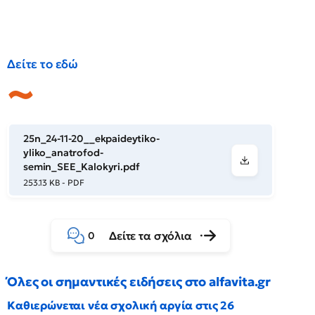
Δείτε το εδώ
25n_24-11-20__ekpaideytiko-
yliko_anatrofod-
semin_SEE_Kalokyri.pdf
253.13 KB - PDF
Δείτε τα σχόλια
0
Όλες οι σημαντικές ειδήσεις στο alfavita.gr
Καθιερώνεται νέα σχολική αργία στις 26