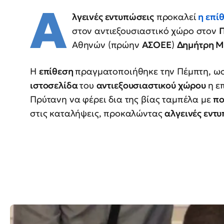
Α
λγεινές εντυπώσεις
προκαλεί
η επί
στον αντιεξουσιαστικό χώρο στον
Αθηνών (πρώην
ΑΣΟΕΕ
)
Δημήτρη 
Η
επίθεση
πραγματοποιήθηκε την Πέμπτη, ω
ιστοσελίδα
του
αντιεξουσιαστικού χώρου
η ε
Πρύτανη να φέρει δια της βίας ταμπέλα με
πο
στις καταλήψεις, προκαλώντας
αλγεινές εντυ