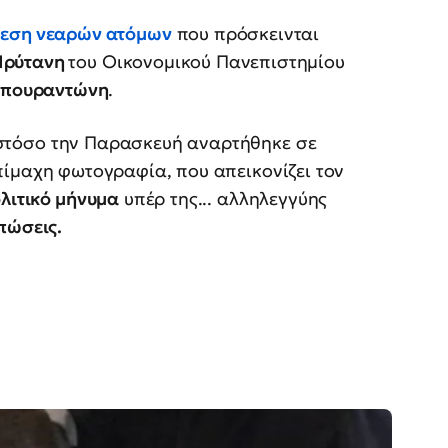
θεση νεαρών ατόμων
που πρόσκεινται
Πρύτανη
του Οικονομικού Πανεπιστημίου
Μπουραντώνη
.
στόσο την Παρασκευή αναρτήθηκε σε
πίμαχη φωτογραφία, που απεικονίζει τον
λιτικό μήνυμα
υπέρ της... αλληλεγγύης
πώσεις.