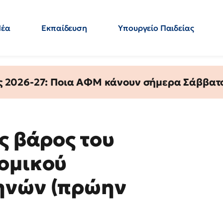
Νέα
Εκπαίδευση
Υπουργείο Παιδείας
 Εκπαιδευτικών
Μεταπτυχιακά
Πολιτική
Κόσμος
- Απαντήσεις
ς 2026-27: Ποια ΑΦΜ κάνουν σήμερα Σάββατο
ς βάρος του
ομικού
ηνών (πρώην