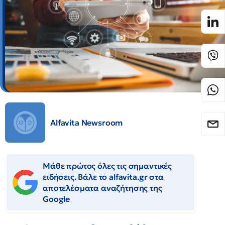
Alfavita Newsroom
Μάθε πρώτος όλες τις σημαντικές
ειδήσεις. Βάλε το alfavita.gr στα
αποτελέσματα αναζήτησης της
Google