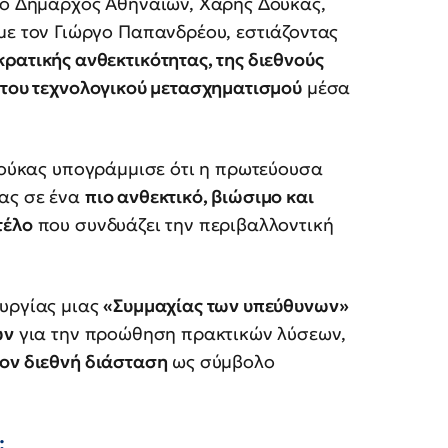
, ο Δήμαρχος Αθηναίων, Χάρης Δούκας,
 με τον Γιώργο Παπανδρέου, εστιάζοντας
ρατικής ανθεκτικότητας, της διεθνούς
 του τεχνολογικού μετασχηματισμού
μέσα
 Δούκας υπογράμμισε ότι η πρωτεύουσα
ας σε ένα
πιο ανθεκτικό, βιώσιμο και
τέλο
που συνδυάζει την περιβαλλοντική
ουργίας μιας
«Συμμαχίας των υπεύθυνων»
ών
για την προώθηση πρακτικών λύσεων,
ον διεθνή διάσταση
ως σύμβολο
: