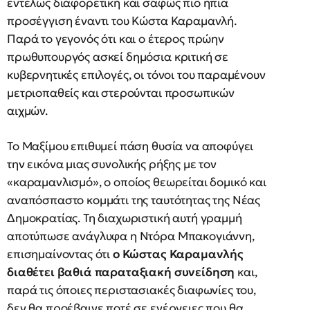
εντελώς διαφορετική και σαφώς πιο ήπια
προσέγγιση έναντι του Κώστα Καραμανλή.
Παρά το γεγονός ότι και ο έτερος πρώην
πρωθυπουργός ασκεί δημόσια κριτική σε
κυβερνητικές επιλογές, οι τόνοι του παραμένουν
μετριοπαθείς και στερούνται προσωπικών
αιχμών.
Το Μαξίμου επιθυμεί πάση θυσία να αποφύγει
την εικόνα μιας συνολικής ρήξης με τον
«καραμανλισμό», ο οποίος θεωρείται δομικό και
αναπόσπαστο κομμάτι της ταυτότητας της Νέας
Δημοκρατίας. Τη διαχωριστική αυτή γραμμή
αποτύπωσε ανάγλυφα η Ντόρα Μπακογιάννη,
επισημαίνοντας ότι
ο Κώστας Καραμανλής
διαθέτει βαθιά παραταξιακή συνείδηση
και,
παρά τις όποιες περιστασιακές διαφωνίες του,
δεν θα προέβαινε ποτέ σε ενέργειες που θα