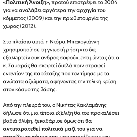
«Πολιτική Άνοιξη»
, προτού επιστρέψει το 2004
για να αναλάβει αργότερα την αρχηγία του
κόμματος (2009) και την πρωθυπουργία της
χώρας (2012).
Στο πλαίσιο αυτό, η Ντόρα Μπακογιάννη
χρησιμοποίησε τη γνωστή ρήση «το δις
εξαмаρτείν ουκ ανδρός σοφού», εκτιμώντας ότι ο
κ. Σαμαράς θα σκεφτεί διπλά πριν στραφεί
εναντίον της παράταξης που τον τίμησε με τα
ανώτατα αξιώματα, αφήνοντας την τελική κρίση
στον κόσμο της βάσης.
Από την πλευρά του, ο Νικήτας Κακλαμάνης
δήλωσε ότι μια τέτοια εξέλιξη θα του προκαλέσει
βαθιά θλίψη, ξεκαθάρισε όμως ότι
θα
αντιπαρατεθεί πολιτικά μαζί του για να
στηρίξει το κόμμα του
, χαρακτηρίζοντας την