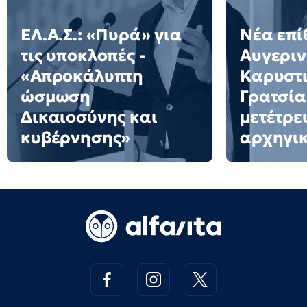
ΕΛ.Α.Σ.: «Πυρά» για
Νέα επί
τις υποκλοπές -
Αυγεριν
«Απροκάλυπτη
Καρυστι
ώσμωση
Γρατσία
Δικαιοσύνης και
μετέτρε
κυβέρνησης»
αρχηγι