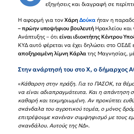
εξηγήσεις και διαγραφή σε περίπ
Η αφορμή για τον
Χάρη
Δούκα
ήταν η παραδο
– πρώην υποψήφιου βουλευτή
Ηρακλείου και
Ανάπτυξης – ότι
είναι ιδιοκτήτης Κέντρου Υ
ΚΥΔ αυτό φέρεται να έχει δηλώσει στο ΟΣΔΕ
αποξηραμένη λίμνη Κάρλα
της Μαγνησίας, μέ
Στην ανάρτησή του στο Χ, ο δήμαρχος 
«
Κάθαρση στην πράξη. Για το ΠΑΣΟΚ, τα θέμα
να είναι αδιαπραγμάτευτα. Και η απάντηση σ
καθαρή και τεκμηριωμένη. Αν προκύπτει ευθ
σκάνδαλα του αγροτικού τομέα, ο μόνος δρόμ
επιτρέψουμε κανέναν συμψηφισμό με τους εμ
σκανδάλου. Αυτούς της ΝΔ
».