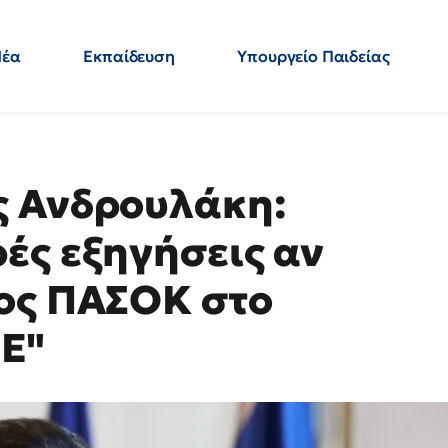
Νέα
Εκπαίδευση
Υπουργείο Παιδείας
 Εκπαιδευτικών
Μεταπτυχιακά
Πολιτική
Κόσμος
- Απαντήσεις
ς Ανδρουλάκη:
ές εξηγήσεις αν
ος ΠΑΣΟΚ στο
Ε"