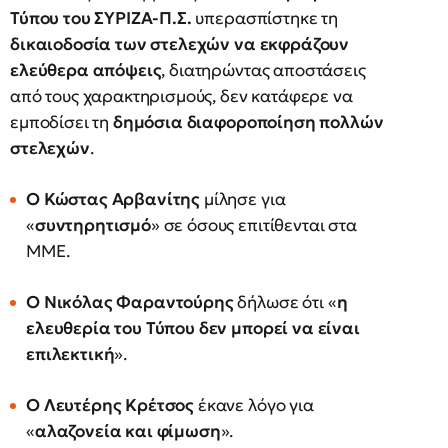
Τύπου του ΣΥΡΙΖΑ-Π.Σ.
υπερασπίστηκε τη
δικαιοδοσία των στελεχών να εκφράζουν
ελεύθερα απόψεις
, διατηρώντας αποστάσεις
από τους χαρακτηρισμούς, δεν κατάφερε να
εμποδίσει τη
δημόσια διαφοροποίηση πολλών
στελεχών
.
Ο Κώστας Αρβανίτης
μίλησε για
«
συντηρητισμό
» σε όσους επιτίθενται στα
ΜΜΕ.
Ο Νικόλας Φαραντούρης
δήλωσε ότι «
η
ελευθερία του Τύπου δεν μπορεί να είναι
επιλεκτική
».
Ο Λευτέρης Κρέτσος
έκανε λόγο για
«
αλαζονεία και φίμωση
».