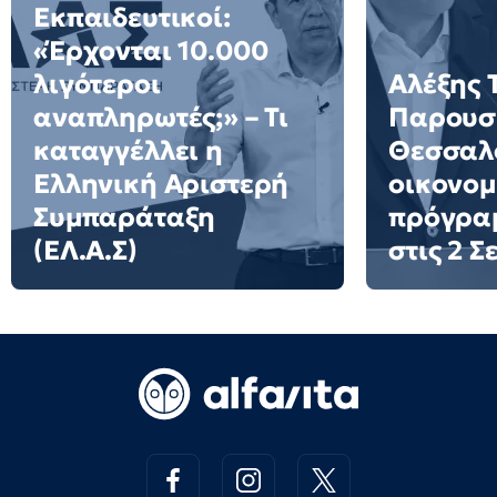
Εκπαιδευτικοί:
«Έρχονται 10.000
λιγότεροι
Αλέξης 
αναπληρωτές;» – Τι
Παρουσι
καταγγέλλει η
Θεσσαλο
Ελληνική Αριστερή
οικονομ
Συμπαράταξη
πρόγρα
(ΕΛ.Α.Σ)
στις 2 