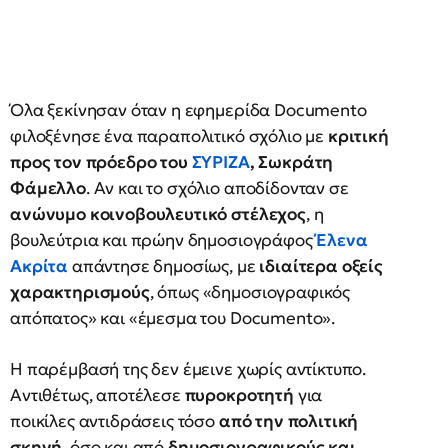
Όλα ξεκίνησαν όταν η εφημερίδα Documento
φιλοξένησε ένα παραπολιτικό σχόλιο με
κριτική
προς τον πρόεδρο του
ΣΥΡΙΖΑ
, Σωκράτη
Φάμελλο
. Αν και το σχόλιο αποδίδονταν σε
ανώνυμο κοινοβουλευτικό στέλεχος
, η
βουλεύτρια και πρώην δημοσιογράφος
Έλενα
Ακρίτα
απάντησε δημοσίως, με
ιδιαίτερα οξείς
χαρακτηρισμούς
, όπως «δημοσιογραφικός
απόπατος» και «έμεσμα του Documento».
Η παρέμβασή της δεν έμεινε χωρίς αντίκτυπο.
Αντιθέτως, αποτέλεσε
πυροκροτητή
για
ποικίλες αντιδράσεις τόσο
από την πολιτική
σκηνή
, όσο και από
δημοσιογραφικούς και