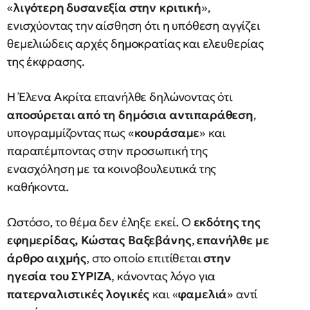
«
λιγότερη δυσανεξία στην κριτική
»,
ενισχύοντας την αίσθηση ότι η υπόθεση αγγίζει
θεμελιώδεις αρχές δημοκρατίας και ελευθερίας
της έκφρασης.
Η Έλενα Ακρίτα επανήλθε δηλώνοντας ότι
αποσύρεται από τη δημόσια αντιπαράθεση
,
υπογραμμίζοντας πως «
κουράσαμε
» και
παραπέμποντας στην προσωπική της
ενασχόληση με τα κοινοβουλευτικά της
καθήκοντα.
Ωστόσο, το θέμα δεν έληξε εκεί. Ο
εκδότης της
εφημερίδας, Κώστας Βαξεβάνης
,
επανήλθε με
άρθρο αιχμής
, στο οποίο επιτίθεται
στην
ηγεσία του ΣΥΡΙΖΑ
, κάνοντας λόγο για
πατερναλιστικές λογικές
και «
φαμελιά
» αντί