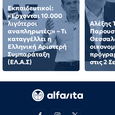
Εκπαιδευτικοί:
«Έρχονται 10.000
λιγότεροι
Αλέξης 
αναπληρωτές;» – Τι
Παρουσι
καταγγέλλει η
Θεσσαλο
Ελληνική Αριστερή
οικονομ
Συμπαράταξη
πρόγρα
(ΕΛ.Α.Σ)
στις 2 