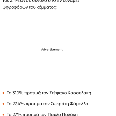
του ΣΥΡΙΖΑ σε σύνολο 640 εν δυνάμει
ψηφοφόρων του κόμματος:
Το 31,1% προτιμά τον Στέφανο Κασσελάκη
Το 27,4% προτιμά τον Σωκράτη Φάμελλο
Το 27% προτιμά τον Παύλο Πολάκη