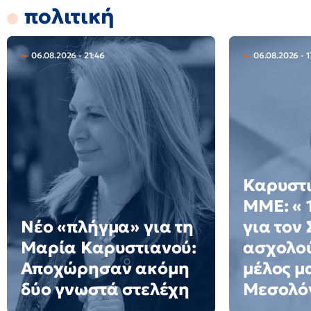
πολιτική
06.08.2026 - 21:46
06.08.2026 - 
Καρυστι
ΜΜΕ: « 
Νέο «πλήγμα» για τη
για τον
Μαρία Καρυστιανού:
ασχολού
Αποχώρησαν ακόμη
μέλος μ
δύο γνωστά στελέχη
Μεσολό