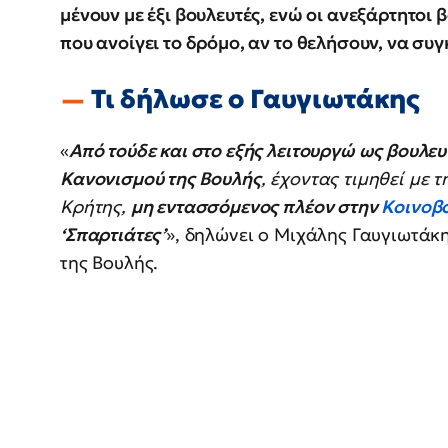
μένουν με έξι βουλευτές, ενώ οι ανεξάρτητοι 
που ανοίγει το δρόμο, αν το θελήσουν, να σ
Τι δήλωσε ο Γαυγιωτάκης
«
Από τούδε και στο εξής λειτουργώ ως βουλευ
Κανονισμού της Βουλής
, έχοντας τιμηθεί με
Κρήτης,
μη εντασσόμενος πλέον στην
Κοινοβ
‘Σπαρτιάτες’
», δηλώνει ο Μιχάλης Γαυγιωτάκ
της Βουλής.