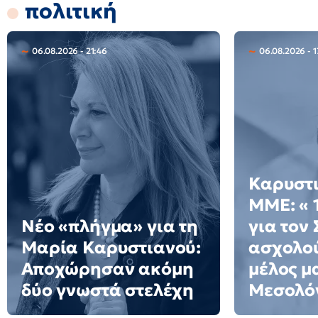
πολιτική
06.08.2026 - 21:46
06.08.2026 - 
Καρυστι
ΜΜΕ: « 
Νέο «πλήγμα» για τη
για τον
Μαρία Καρυστιανού:
ασχολού
Αποχώρησαν ακόμη
μέλος μ
δύο γνωστά στελέχη
Μεσολό