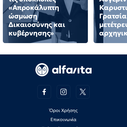
«Απροκάλυπτη
Καρυστι
ώσμωση
Γρατσία
Δικαιοσύνης και
μετέτρε
κυβέρνησης»
αρχηγι
Όροι Χρήσης
Επικοινωνία