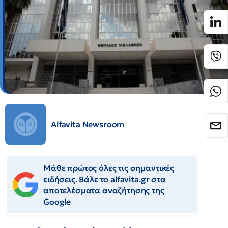
Alfavita Newsroom
Μάθε πρώτος όλες τις σημαντικές
ειδήσεις. Βάλε το alfavita.gr στα
αποτελέσματα αναζήτησης της
Google