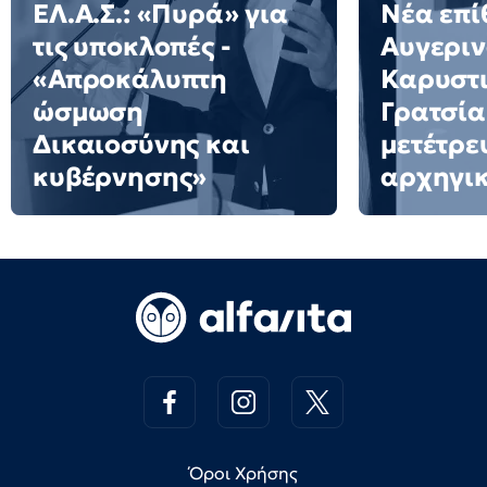
ΕΛ.Α.Σ.: «Πυρά» για
Νέα επί
τις υποκλοπές -
Αυγεριν
«Απροκάλυπτη
Καρυστι
ώσμωση
Γρατσία
Δικαιοσύνης και
μετέτρε
κυβέρνησης»
αρχηγι
Όροι Χρήσης